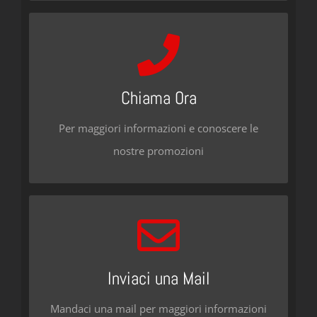
Contattaci
Chiama i seguenti numeri:
Chiama Ora
055 289276 / 392 9124363
Per maggiori informazioni e conoscere le
CHIAMACI ORA
nostre promozioni
Ti Aspettiamo
Email: info@florencedance.org
Inviaci una Mail
Mandaci una mail per maggiori informazioni
SEND AN EMAIL