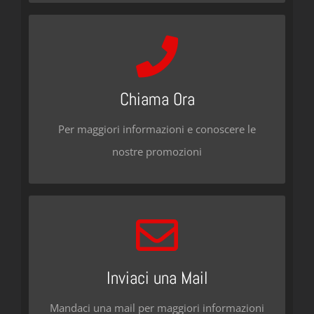
Contattaci
Chiama i seguenti numeri:
Chiama Ora
055 289276 / 392 9124363
Per maggiori informazioni e conoscere le
CHIAMACI ORA
nostre promozioni
Ti Aspettiamo
Email: info@florencedance.org
Inviaci una Mail
Mandaci una mail per maggiori informazioni
SEND AN EMAIL