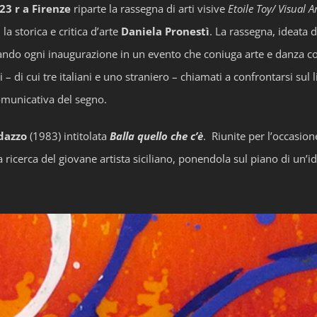
23 r
a Firenze
riparte la rassegna di arti visive
Etoile Toy/ Visual A
la storica e critica d’arte
Daniela Pronestì
. La rassegna, ideata 
do ogni inaugurazione in un evento che coniuga arte e danza con
di cui tre italiani e uno straniero – chiamati a confrontarsi sul li
comunicativa del segno.
dazzo
(1983) intitolata
Balla
quello che c’è
.
Riunite per l’occasio
ricerca del giovane artista siciliano, ponendola sul piano di un’ide