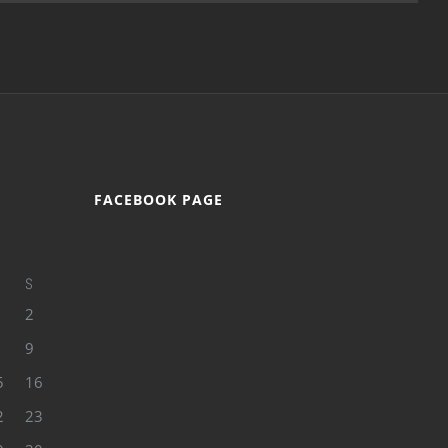
FACEBOOK PAGE
S
2
9
5
16
2
23