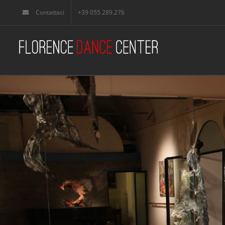
Skip
Contattaci
+39 055 289.276
to
content