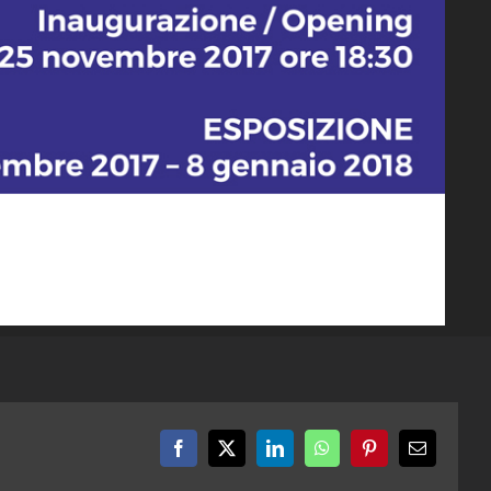
Facebook
X
LinkedIn
WhatsApp
Pinterest
Email