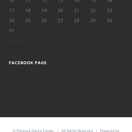
10
11
12
13
14
15
16
17
18
19
20
21
22
23
24
25
26
27
28
29
30
31
« Aug
FACEBOOK PAGE
©
Florence Dance Center
| All Rights Reserved | Powered by