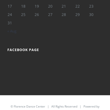
17
18
19
20
21
22
23
24
25
26
27
28
29
30
31
« Aug
FACEBOOK PAGE
©
Florence Dance Center
| All Rights Reserved | Powered by