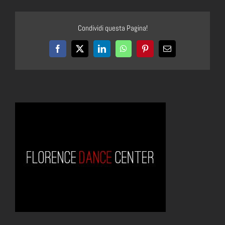
Condividi questa Pagina!
Facebook
X
LinkedIn
WhatsApp
Pinterest
Email