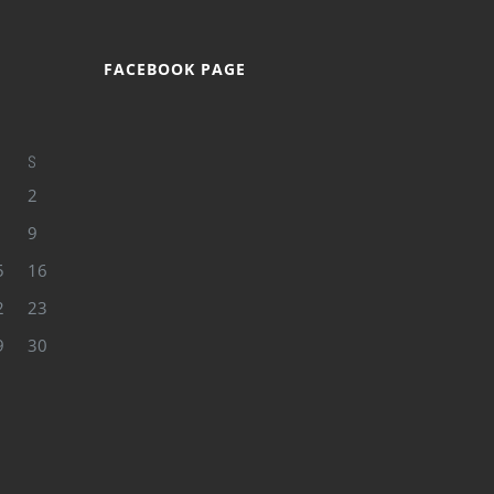
FACEBOOK PAGE
S
2
9
5
16
2
23
9
30