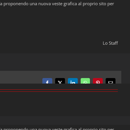
o fa proponendo una nuova veste grafica al proprio sito per
Lo Staff
Facebook
X
LinkedIn
WhatsApp
Pinterest
Email
o fa proponendo una nuova veste grafica al proprio sito per