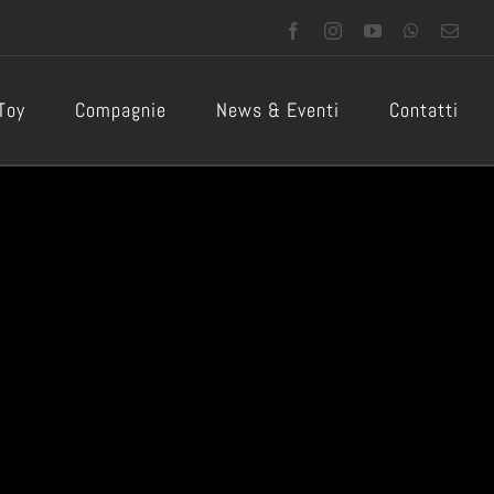
Facebook
Instagram
YouTube
WhatsApp
Emai
 Toy
Compagnie
News & Eventi
Contatti