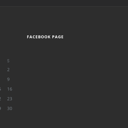
FACEBOOK PAGE
S
2
9
5
16
2
23
9
30