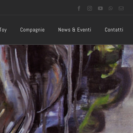
Facebook
Instagram
YouTube
WhatsApp
Emai
 Toy
Compagnie
News & Eventi
Contatti