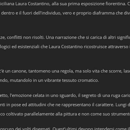
 siciliana Laura Costantino, alla sua prima esposizione fiorentina. 
 dentro e il fuori dell’individuo, vero e proprio diaframma che div
ze, conflitti non risolti. Una narrazione che si carica di altri signif
ogici ed esistenziali che Laura Costantino ricostruisce attraverso 
 c’è un canone, tantomeno una regola, ma solo vita che scorre, lasci
rofondo, mutandolo in un vibrante tessuto cromatico.
etto, l’emozione celata in uno sguardo, il segreto di una ruga caric
ti in pose ed attitudini che ne rappresentano il carattere. Lungi da
tico coltivato parallelamente alla pittura e non come suo strument
roscuro dei volti disegnati. Quest’ultimi devono intendersi come il 