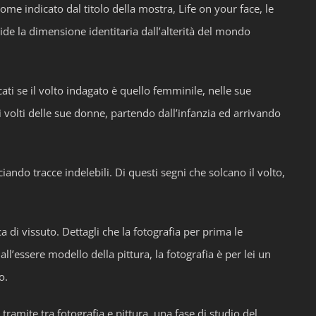
Come indicato dal titolo della mostra, Life on your face, le
ide la dimensione identitaria dall’alterità del mondo
icati se il volto indagato è quello femminile, nelle sue
i volti delle sue donne, partendo dall’infanzia ed arrivando
ando tracce indelebili. Di questi segni che solcano il volto,
a di vissuto. Dettagli che la fotografia per prima le
ll’essere modello della pittura, la fotografia è per lei un
o.
tramite tra fotografia e pittura, una fase di studio del