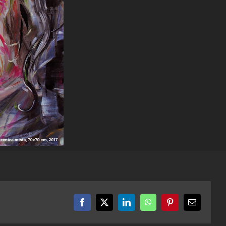
Facebook
X
LinkedIn
WhatsApp
Pinterest
Email