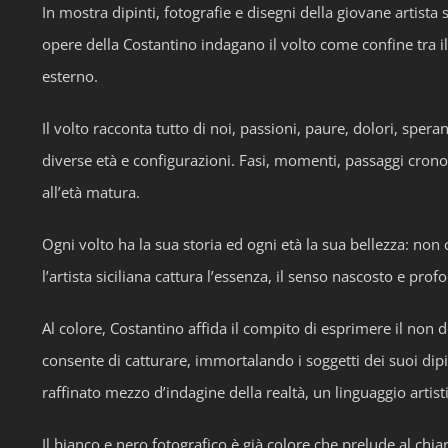
In mostra dipinti, fotografie e disegni della giovane artista
opere della Costantino indagano il volto come confine tra il
esterno.
Il volto racconta tutto di noi, passioni, paure, dolori, speran
diverse età e configurazioni. Fasi, momenti, passaggi cronol
all’età matura.
Ogni volto ha la sua storia ed ogni età la sua bellezza: non
l’artista siciliana cattura l’essenza, il senso nascosto e p
Al colore, Costantino affida il compito di esprimere il non d
consente di catturare, immortalando i soggetti dei suoi dipin
raffinato mezzo d’indagine della realtà, un linguaggio artis
Il bianco e nero fotografico è già colore che prelude al chia