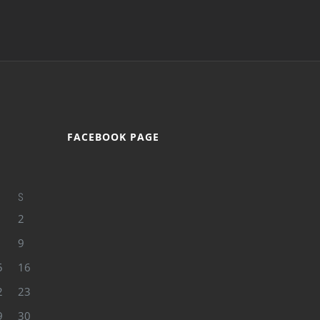
FACEBOOK PAGE
S
2
9
5
16
2
23
9
30