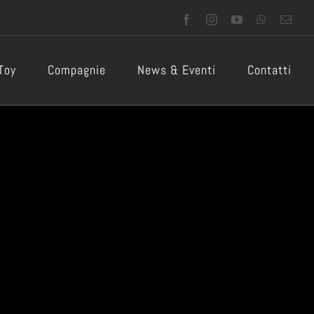
Facebook
Instagram
YouTube
WhatsApp
Emai
 Toy
Compagnie
News & Eventi
Contatti