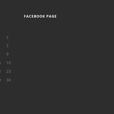
FACEBOOK PAGE
S
2
9
5
16
2
23
9
30