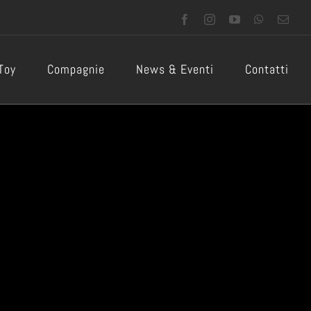
Facebook
Instagram
YouTube
WhatsApp
Emai
 Toy
Compagnie
News & Eventi
Contatti