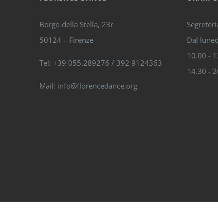
Borgo della Stella, 23r
Segreteri
50124 – Firenze
Dal luned
10.00 - 
Tel: +39 055.289276 / 392 9124363
14.30 - 
Mail: info@florencedance.org