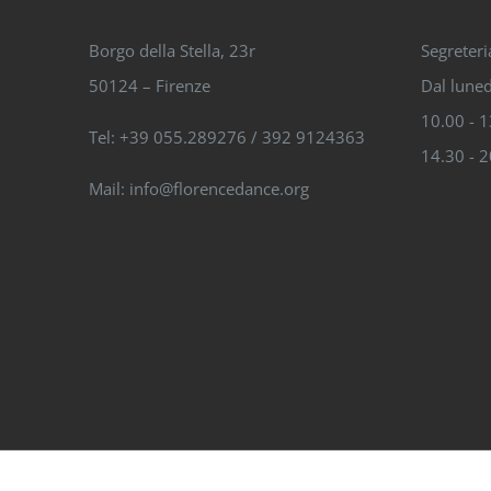
Borgo della Stella, 23r
Segreteri
50124 – Firenze
Dal luned
10.00 - 
Tel: +39 055.289276 / 392 9124363
14.30 - 
Mail: info@florencedance.org