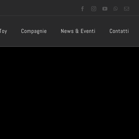
Facebook
Instagram
YouTube
WhatsApp
Emai
 Toy
Compagnie
News & Eventi
Contatti