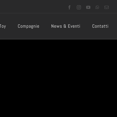
Facebook
Instagram
YouTube
WhatsApp
Emai
 Toy
Compagnie
News & Eventi
Contatti