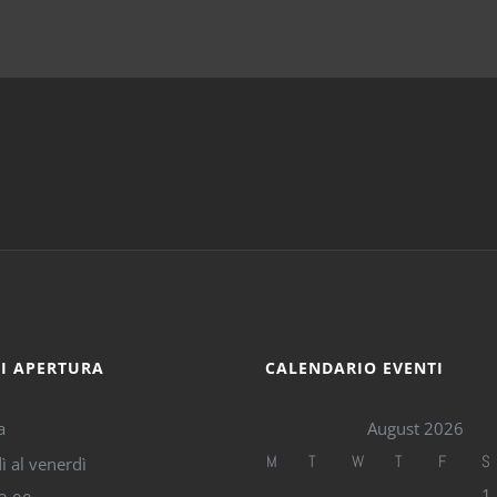
DI APERTURA
CALENDARIO EVENTI
a
August 2026
M
T
W
T
F
S
ì al venerdì
1