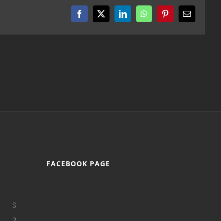
Facebook
X
LinkedIn
WhatsApp
Pinterest
Email
FACEBOOK PAGE
S
2