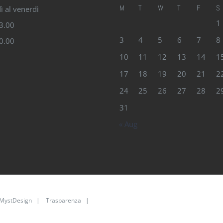
M
T
W
T
F
S
ì al venerdì
1
13.00
3
4
5
6
7
8
20.00
10
11
12
13
14
1
17
18
19
20
21
2
24
25
26
27
28
2
31
« Aug
MystDesign
|
Trasparenza
|