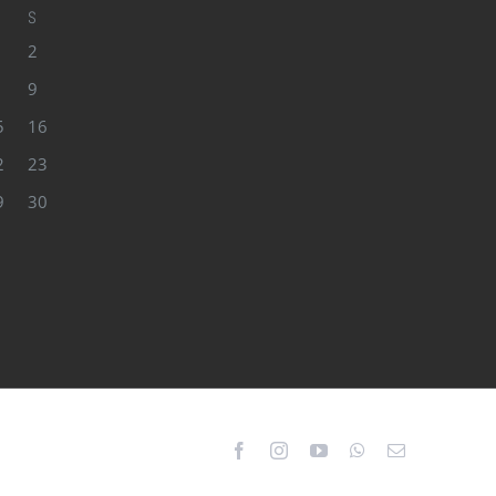
S
2
9
5
16
2
23
9
30
Facebook
Instagram
YouTube
WhatsApp
Email