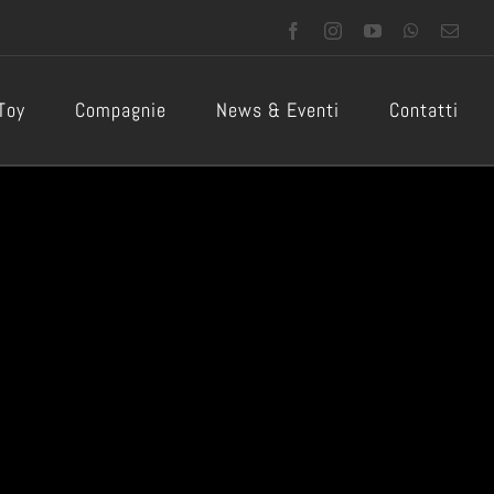
Facebook
Instagram
YouTube
WhatsApp
Emai
 Toy
Compagnie
News & Eventi
Contatti