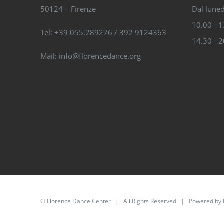
50124 – Firenze
Dal luned
10.00 - 
Tel: +39 055.289276 / 392 9124363
14.30 - 
Mail: info@florencedance.org
©
Florence Dance Center
| All Rights Reserved | Powered by