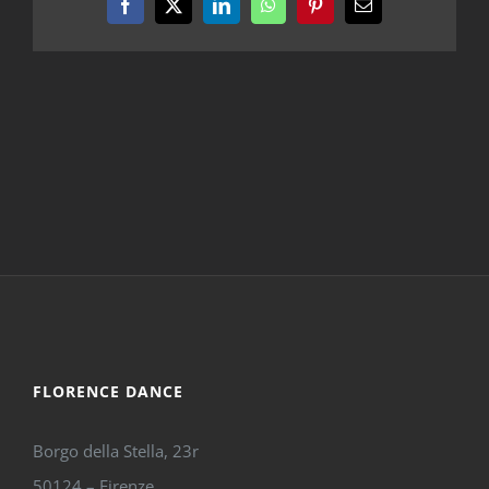
Facebook
X
LinkedIn
WhatsApp
Pinterest
Email
FLORENCE DANCE
Borgo della Stella, 23r
50124 – Firenze